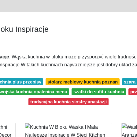
ku Inspiracje
acje
. Wąska kuchnia w bloku może przysporzyć wiele trudnośc
nspiracje W takich kuchniach najważniejsze jest dobry układ 
hnia plus przepisy
stolarz meblowy kuchnia poznan
szara 
wojska kuchnia opalenica menu
szafki do sufitu kuchnia
pr
tradycyjna kuchnia siostry anastazji