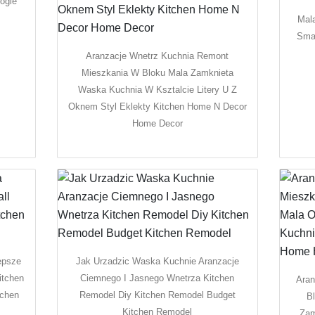
ogle
Mal
Smal
Aranzacje Wnetrz Kuchnia Remont
Mieszkania W Bloku Mala Zamknieta
Waska Kuchnia W Ksztalcie Litery U Z
Oknem Styl Eklekty Kitchen Home N Decor
Home Decor
epsze
Jak Urzadzic Waska Kuchnie Aranzacje
itchen
Ciemnego I Jasnego Wnetrza Kitchen
Aran
tchen
Remodel Diy Kitchen Remodel Budget
B
Kitchen Remodel
Zam