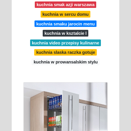
kuchnia smak azji warszawa
kuchnia w sercu domu
kuchnia smaku jarocin menu
kuchnia w ksztalcie l
kuchnia video przepisy kulinarne
kuchnia slaska raczka gotuje
kuchnia w prowansalskim stylu