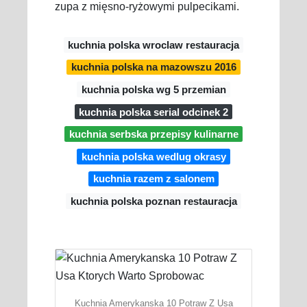
zupa z mięsno-ryżowymi pulpecikami.
kuchnia polska wroclaw restauracja
kuchnia polska na mazowszu 2016
kuchnia polska wg 5 przemian
kuchnia polska serial odcinek 2
kuchnia serbska przepisy kulinarne
kuchnia polska wedlug okrasy
kuchnia razem z salonem
kuchnia polska poznan restauracja
Kuchnia Amerykanska 10 Potraw Z Usa